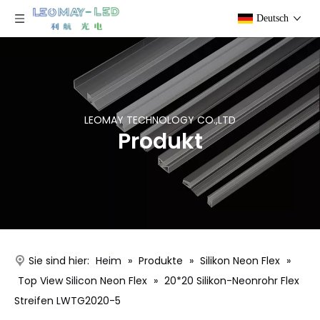
Deutsch
LEOMAY TECHNOLOGY CO.,LTD
Produkt
Sie sind hier:
Heim
»
Produkte
»
Silikon Neon Flex
»
Top View Silicon Neon Flex
»
20*20 Silikon-Neonrohr Flex
Streifen LWTG2020-5