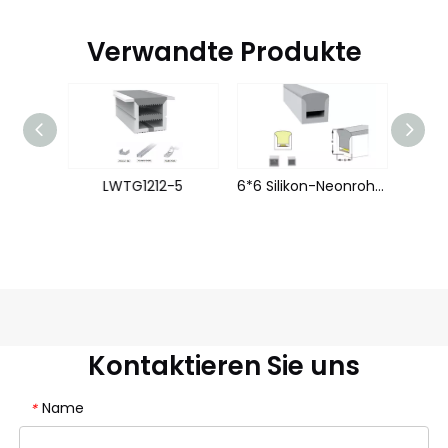
Verwandte Produkte
-8
LWTG1212-5
6*6 Silikon-Neonrohr Flex Streifen LWTG0606-1
Kontaktieren Sie uns
Name
*