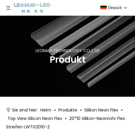
Deutsch
LEOMAY TECHNOLOGY CO.,LTD
Produkt
Sie sind hier:
Heim
»
Produkte
»
Silikon Neon Flex
»
Top View Silicon Neon Flex
»
20*10 Silikon-Neonrohr Flex
Streifen LWTG2010-2