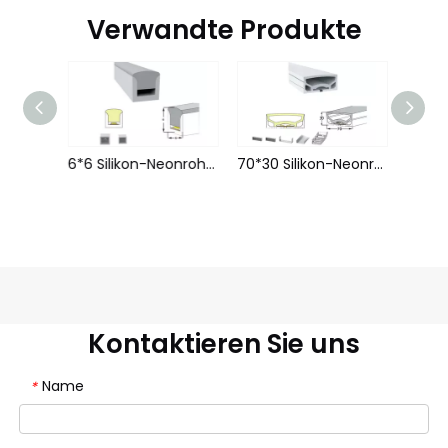
Verwandte Produkte
-5
6*6 Silikon-Neonrohr Flex Streifen LWTG0606-1
70*30 Silikon-Neonrohr Flex Streifen LWTG7030-1
Kontaktieren Sie uns
Name
*