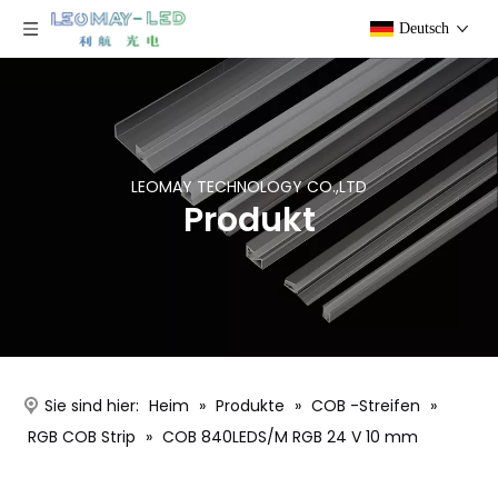
Deutsch
LEOMAY TECHNOLOGY CO.,LTD
Produkt
Sie sind hier:
Heim
»
Produkte
»
COB -Streifen
»
RGB COB Strip
»
COB 840LEDS/M RGB 24 V 10 mm