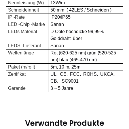
Nennleistung (W)
13
W/m
Schneideinheit
50 mm
(
42LES
/
Schneiden
)
IP -Rate
IP20/IP65
LED -Chip -Marke
Sanan
LEDs Material
D
Oble hochdicke 99,99%
Golddraht
über
LEDS -Lieferant
Sanan
Wellenlänge
Rot (620-625 nm) grün (520-525
nm) blau (465-470 nm)
Paket (m/roll)
5m, 10 m, 25m
Zertifikat
UL,
CE,
FCC,
ROHS,
UKCA
,
CB,
ISO9001
Garantie
3 ~ 5 Jahre
Verwandte Produkte