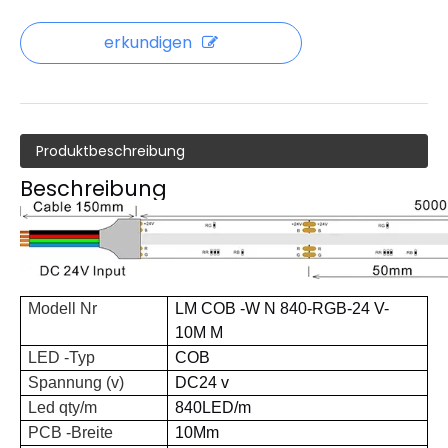
erkundigen
Produktbeschreibung
Beschreibung
Modell Nr
LM
COB
-
W
N
840-RGB-24
V-
10
M
M
LED -Typ
COB
Spannung (v)
DC24
v
Led qty/m
840
LED/m
PCB -Breite
10
Mm