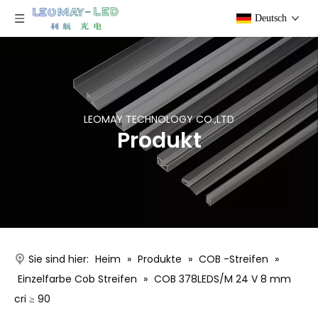
Deutsch
LEOMAY TECHNOLOGY CO.,LTD
Produkt
Sie sind hier:
Heim
»
Produkte
»
COB -Streifen
»
Einzelfarbe Cob Streifen
»
COB 378LEDS/M 24 V 8 mm
cri ≥ 90