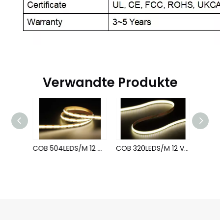
Verwandte Produkte
COB 480LEDS/M 24 V 8 mm cri ≥ 90
COB 504LEDS/M 12 V 10 mm cri ≥ 90
COB 320LEDS/M 12 V 5 mm cri ≥ 90