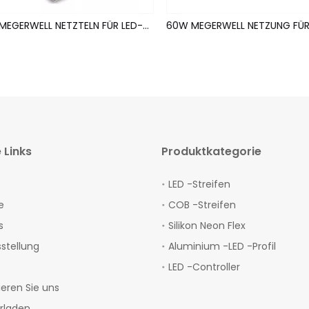
75W MEGERWELL NETZTELN FÜR LED-STRIPS (Nicht-Wassersicher)
 Links
Produktkategorie
LED -Streifen
e
COB -Streifen
s
Silikon Neon Flex
sstellung
Aluminium -LED -Profil
LED -Controller
ieren Sie uns
rladen