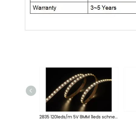
2835 120leds/m 12V 5MM 1leds schneiden
2835 120leds/m 5V 8MM 1leds schneiden