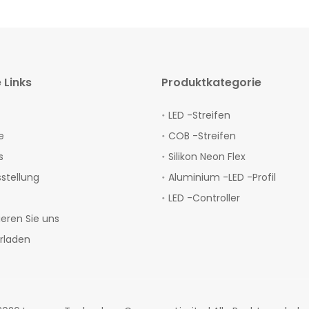
 Links
Produktkategorie
LED -Streifen
e
COB -Streifen
s
Silikon Neon Flex
sstellung
Aluminium -LED -Profil
LED -Controller
ieren Sie uns
rladen