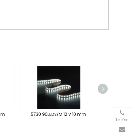
mm
5730 90LEDS/M 12 V 10 mm
2835 192
Telefon