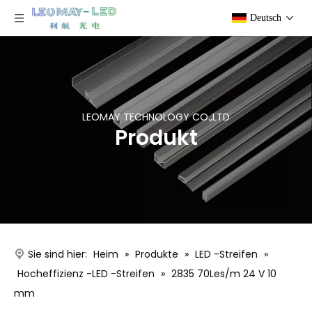
Deutsch
LEOMAY TECHNOLOGY CO.,LTD
Produkt
Sie sind hier:
Heim
»
Produkte
»
LED -Streifen
»
Hocheffizienz -LED -Streifen
»
2835 70Les/m 24 V 10
mm