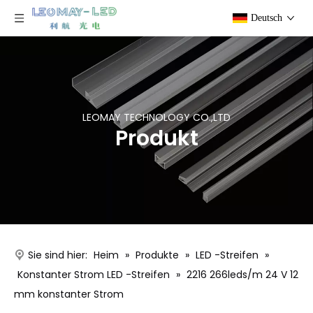
Deutsch
LEOMAY TECHNOLOGY CO.,LTD
Produkt
Sie sind hier:
Heim
»
Produkte
»
LED -Streifen
»
Konstanter Strom LED -Streifen
»
2216 266leds/m 24 V 12
mm konstanter Strom