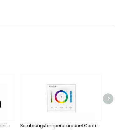
Wasserdichtes Fünf-in-Eins-Licht mit Controller
Berührungstemperaturpanel Controller