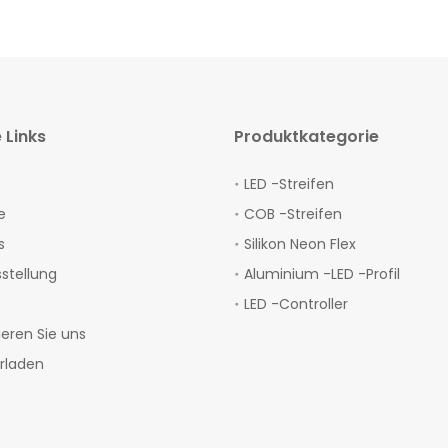
 Links
Produktkategorie
LED -Streifen
e
COB -Streifen
s
Silikon Neon Flex
sstellung
Aluminium -LED -Profil
LED -Controller
ieren Sie uns
rladen